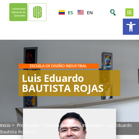
ES
EN
Ab
ESCUELA DE DISEÑO INDUSTRIAL
Luis Eduardo
BAUTISTA ROJAS
Inicio >
Profesores
>
Escuela de Diseño Industrial
>
Luis Eduardo
Bautista Rojas-Es