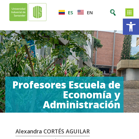
ES
EN
Ab
Profesores Escuela de
Economía y
Administración
Alexandra CORTÉS AGUILAR