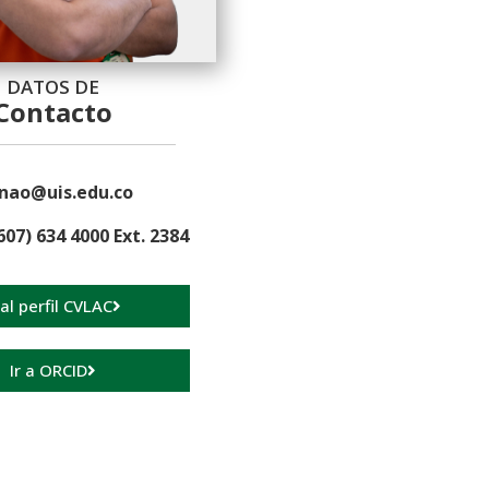
DATOS DE
Contacto
inao@uis.edu.co
607) 634 4000 Ext. 2384
 al perfil CVLAC
Ir a ORCID