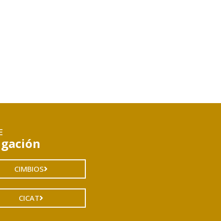
E
igación
CIMBIOS
CICAT