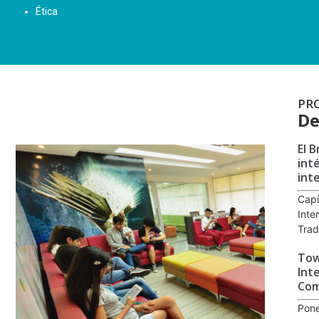
Ética
PR
De
El B
int
int
Capí
Inte
Trad
Tow
Int
Com
Pone