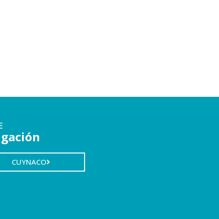
E
igación
CUYNACO