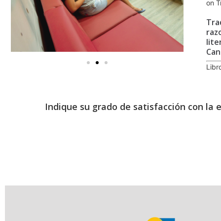
on T
Tra
raz
lite
Can
Libr
Indique su grado de satisfacción con la 