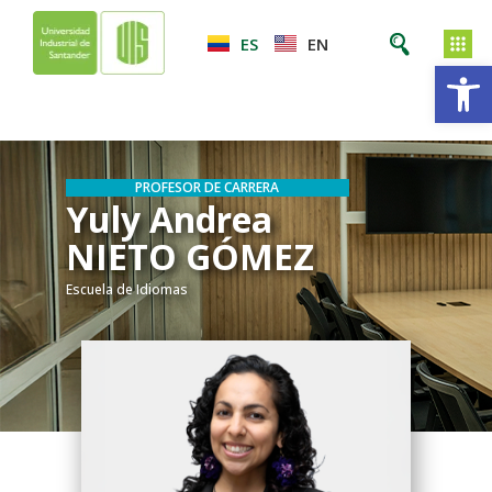
ES
EN
Ab
PROFESOR DE CARRERA
Yuly Andrea
NIETO GÓMEZ
Escuela de Idiomas