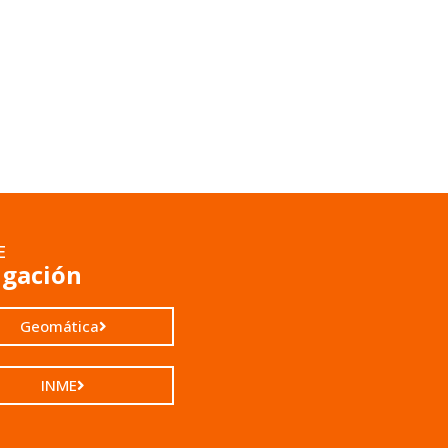
E
igación
Geomática
INME