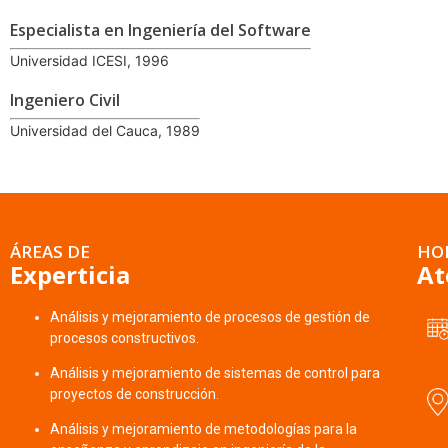
Especialista en Ingeniería del Software
Universidad ICESI, 1996
Ingeniero Civil
Universidad del Cauca, 1989
ÁREAS DE
HO
Experticia
At
Análisis y mejoramiento de procesos de gestión de
procesos constructivos.
Análisis y mejoramiento de sistemas de control para
proyectos de construcción.
Análisis y mejoramiento de metodologías para la