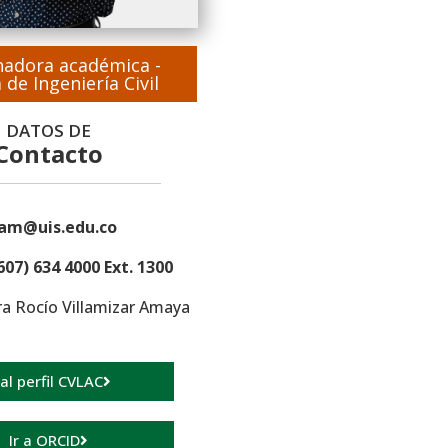
nadora académica -
 de Ingeniería Civil
DATOS DE
Contacto
lam@uis.edu.co
607) 634 4000 Ext. 1300
a Rocío Villamizar Amaya
 al perfil CVLAC
Ir a ORCID