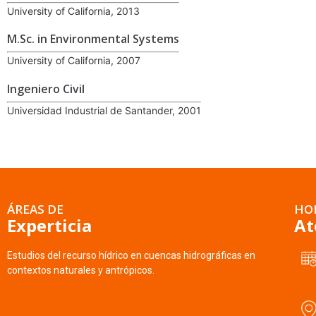
University of California, 2013
M.Sc. in Environmental Systems
University of California, 2007
Ingeniero Civil
Universidad Industrial de Santander, 2001
ÁREAS DE
HO
Experticia
At
Estudios del recurso hídrico en cuencas hidrográficas en
contextos naturales y antrópicos.