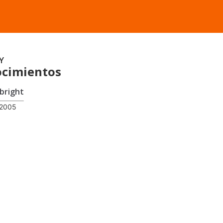
Y
cimientos
lbright
 2005