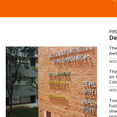
PR
De
The
met
Artí
The
on 
Col
Artí
Tow
Fut
sha
pro