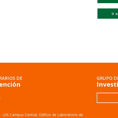
Ir 
RARIOS DE
GRUPO D
ención
Invest
UIS Campus Central, Edificio de Laboratorio de