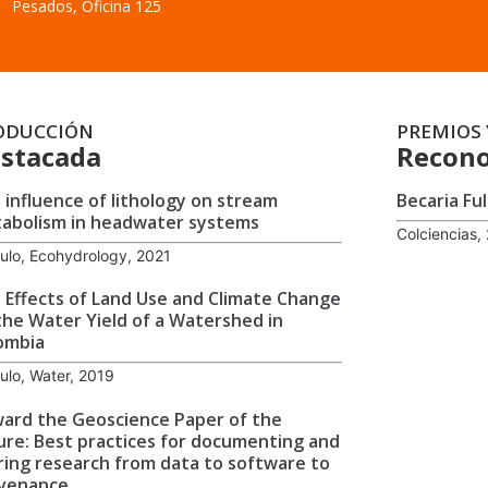
Pesados, Oficina 125
ODUCCIÓN
PREMIOS 
stacada
Recono
 influence of lithology on stream
Becaria Fu
abolism in headwater systems
Colciencias,
culo, Ecohydrology, 2021
 Effects of Land Use and Climate Change
the Water Yield of a Watershed in
ombia
culo, Water, 2019
ard the Geoscience Paper of the
ure: Best practices for documenting and
ring research from data to software to
venance