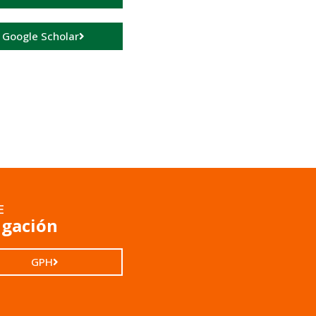
a Google Scholar
E
igación
GPH