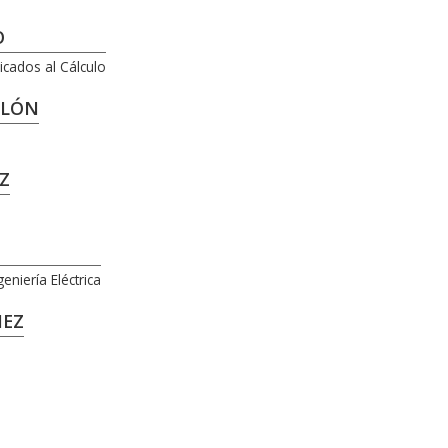
O
cados al Cálculo
ROLÓN
Z
eniería Eléctrica
ÑEZ