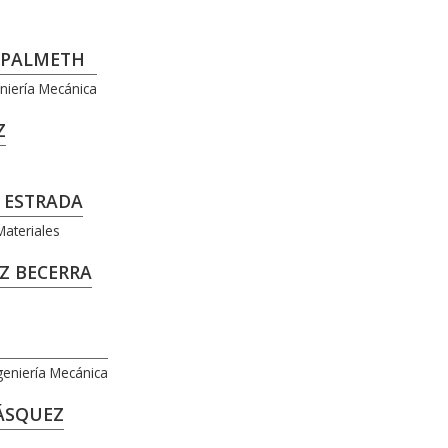
Z PALMETH
niería Mecánica
Z
Z ESTRADA
Materiales
Z BECERRA
geniería Mecánica
LÁSQUEZ