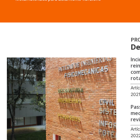
PR
De
Inc
rei
com
rot
Artí
202
Pas
mec
rev
Artí
202