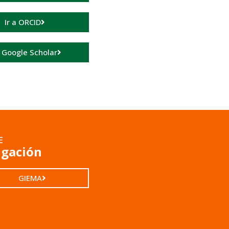
Ir a ORCID
a Google Scholar
E
igación
GIEMA