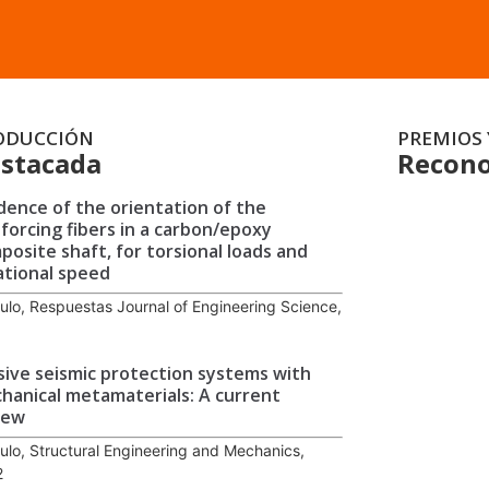
ODUCCIÓN
PREMIOS 
stacada
Recono
idence of the orientation of the
nforcing fibers in a carbon/epoxy
posite shaft, for torsional loads and
ational speed
culo, Respuestas Journal of Engineering Science,
1
sive seismic protection systems with
hanical metamaterials: A current
iew
culo, Structural Engineering and Mechanics,
2