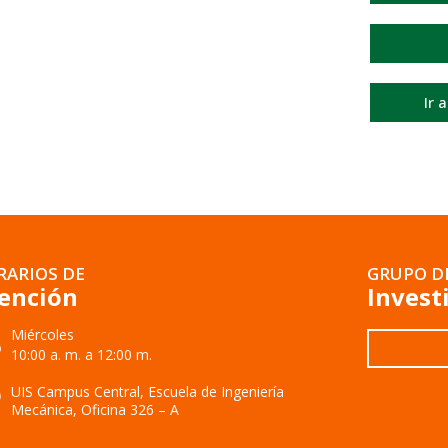
Ir 
RARIOS DE
GRUPO D
ención
Invest
Miércoles
10:00 a. m. a 12:00 m.
UIS Campus Central, Escuela de Ingeniería
Mecánica, Oficina 326 – A