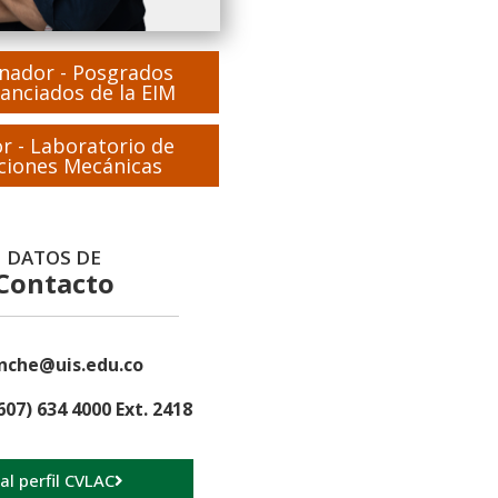
nador - Posgrados
anciados de la EIM
or - Laboratorio de
ciones Mecánicas
DATOS DE
Contacto
nche@uis.edu.co
607) 634 4000 Ext. 2418
 al perfil CVLAC