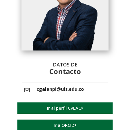
DATOS DE
Contacto
cgalanpi@uis.edu.co
Ir al perfil CVLAC
Ir a ORCID