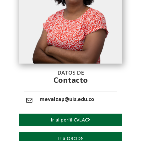
DATOS DE
Contacto
mevalzap@uis.edu.co
Ir al perfil CVLAC
Ir a ORCID