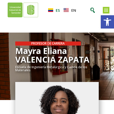
ES
EN
Ab
PROFESOR DE CARRERA
Mayra Eliana
VALENCIA ZAPATA
Escuela de Ingeniería Metalúrgica y Ciencia de los
Materiales