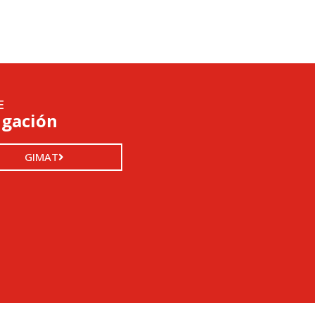
E
igación
GIMAT