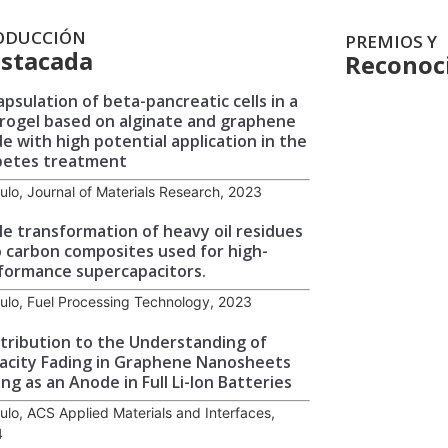
ODUCCIÓN
PREMIOS Y
stacada
Reconoc
apsulation of beta-pancreatic cells in a
rogel based on alginate and graphene
de with high potential application in the
betes treatment
culo, Journal of Materials Research, 2023
ile transformation of heavy oil residues
o carbon composites used for high-
formance supercapacitors.
culo, Fuel Processing Technology, 2023
tribution to the Understanding of
acity Fading in Graphene Nanosheets
ing as an Anode in Full Li-Ion Batteries
culo, ACS Applied Materials and Interfaces,
4