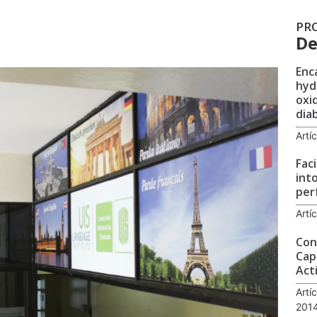
PR
De
Enc
hyd
oxi
dia
Artí
Fac
int
per
Artí
Con
Cap
Act
Artí
201