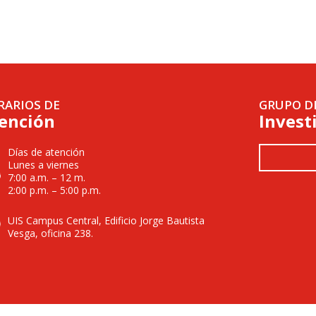
RARIOS DE
GRUPO D
ención
Invest
Días de atención
Lunes a viernes
7:00 a.m. – 12 m.
2:00 p.m. – 5:00 p.m.
UIS Campus Central, Edificio Jorge Bautista
Vesga, oficina 238.