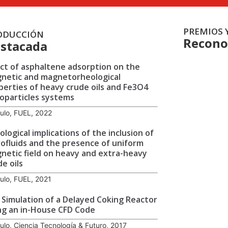
PREMIOS 
ODUCCIÓN
Recono
stacada
ect of asphaltene adsorption on the
netic and magnetorheological
perties of heavy crude oils and Fe3O4
oparticles systems
culo, FUEL, 2022
ological implications of the inclusion of
rofluids and the presence of uniform
netic field on heavy and extra-heavy
de oils
culo, FUEL, 2021
 Simulation of a Delayed Coking Reactor
ng an in-House CFD Code
culo, Ciencia Tecnología & Futuro, 2017