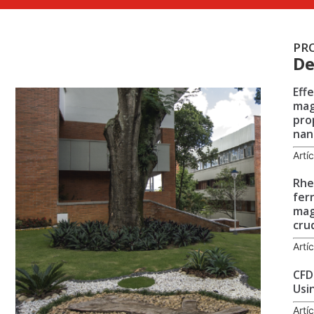
PR
De
Eff
mag
pro
nan
Artí
Rhe
fer
mag
cru
Artí
CFD
Usi
Artí