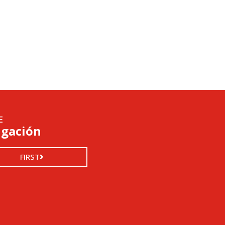
E
igación
FIRST