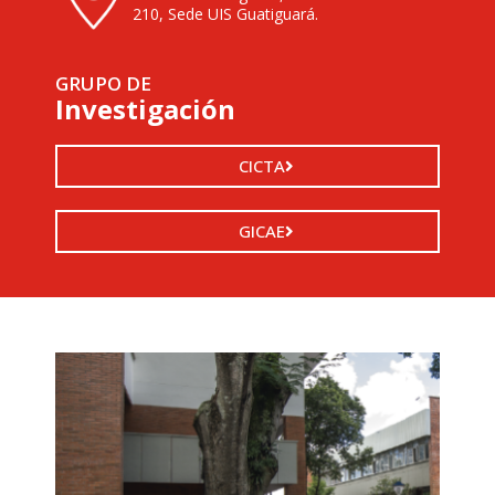
210, Sede UIS Guatiguará.
GRUPO DE
Investigación
CICTA
GICAE