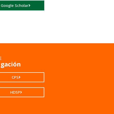
a Google Scholar
E
igación
CPS
HDSP