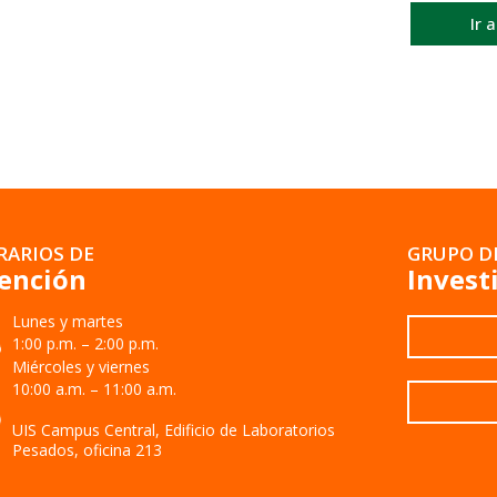
Ir 
RARIOS DE
GRUPO D
ención
Invest
Lunes y martes
1:00 p.m. – 2:00 p.m.
Miércoles y viernes
10:00 a.m. – 11:00 a.m.
UIS Campus Central, Edificio de Laboratorios
Pesados, oficina 213