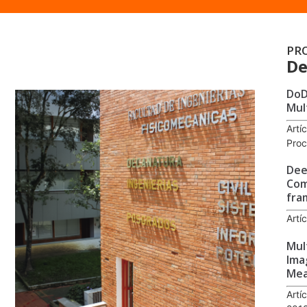
PR
De
DoD
Mul
Artí
Proc
Dee
Com
fra
Artí
Mul
Ima
Mea
Artí