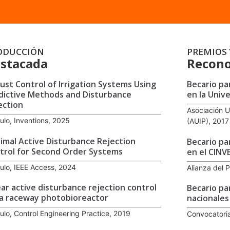
ODUCCIÓN
PREMIOS 
stacada
Recono
ust Control of Irrigation Systems Using
Becario pa
dictive Methods and Disturbance
en la Univ
ection
Asociación U
culo, Inventions, 2025
(AUIP), 2017
imal Active Disturbance Rejection
Becario pa
trol for Second Order Systems
en el CINV
culo, IEEE Access, 2024
Alianza del P
ear active disturbance rejection control
Becario pa
 a raceway photobioreactor
nacionales
culo, Control Engineering Practice, 2019
Convocatoria