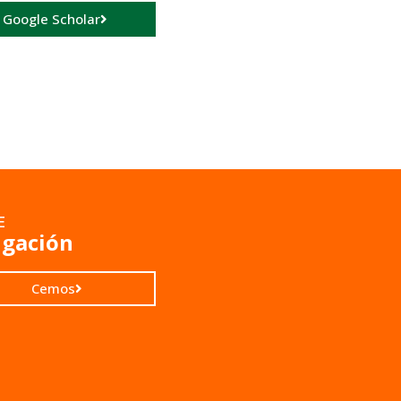
a Google Scholar
E
igación
Cemos