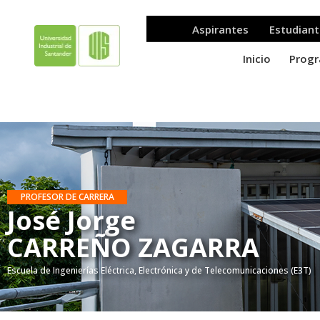
PROFESOR DE CARRERA
José Jorge
CARREÑO ZAGARRA
Escuela de Ingenierías Eléctrica, Electrónica y de Telecomunicaciones (E3T)