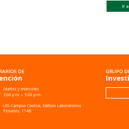
Ir 
RARIOS DE
GRUPO D
ención
Invest
Martes y miércoles
3:00 p.m. – 5:00 p.m.
UIS Campus Central, Edificio Laboratorios
Pesados, 114B