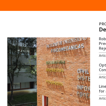
PR
De
Rob
Pre
Rej
Artí
Opt
Con
Artí
Lin
for
Artí