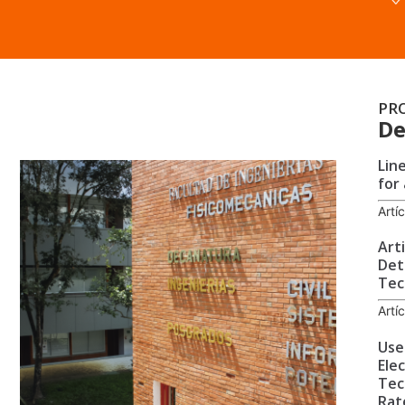
PR
De
Lin
for
Artí
Art
Det
Tec
Artí
Use
Ele
Tec
Rat