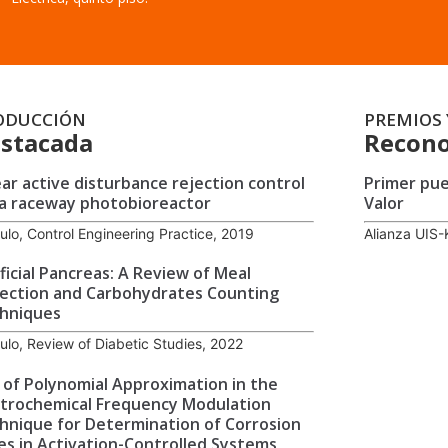
ODUCCIÓN
PREMIOS 
stacada
Recono
ear active disturbance rejection control
Primer pu
 a raceway photobioreactor
Valor
culo, Control Engineering Practice, 2019
Alianza UIS-
ificial Pancreas: A Review of Meal
ection and Carbohydrates Counting
hniques
culo, Review of Diabetic Studies, 2022
 of Polynomial Approximation in the
ctrochemical Frequency Modulation
hnique for Determination of Corrosion
es in Activation-Controlled Systems