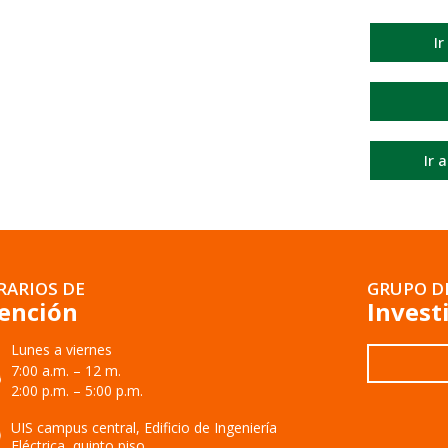
Ir
Ir 
RARIOS DE
GRUPO D
ención
Invest
Lunes a viernes
7:00 a.m. – 12 m.
2:00 p.m. – 5:00 p.m.
UIS campus central, Edificio de Ingeniería
Eléctrica, quinto piso.