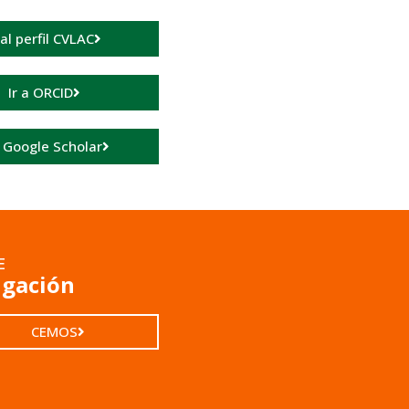
 al perfil CVLAC
Ir a ORCID
a Google Scholar
E
igación
CEMOS