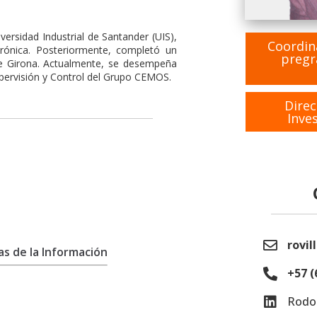
versidad Industrial de Santander (UIS),
Coordin
ctrónica. Posteriormente, completó un
pregr
de Girona. Actualmente, se desempeña
upervisión y Control del Grupo CEMOS.
Direc
Inve
rovil
s de la Información
+57 (
Rodol