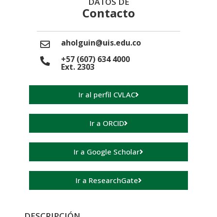
DATOS DE
Contacto
aholguin@uis.edu.co
+57 (607) 634 4000
Ext. 2303
Ir al perfil CVLAC
Ir a ORCID
Ir a Google Scholar
Ir a ResearchGate
DESCRIPCIÓN