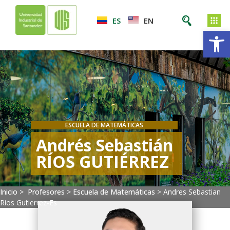
ES
EN
Ab
ESCUELA DE MATEMÁTICAS
Andrés Sebastián
RÍOS GUTIÉRREZ
Inicio >
Profesores
>
Escuela de Matemáticas
>
Andres Sebastian
Rios Gutierrez-Es