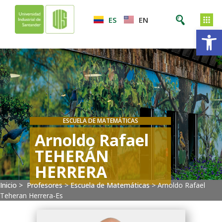
ES
EN
Ab
ESCUELA DE MATEMÁTICAS
Arnoldo Rafael
TEHERÁN
HERRERA
Inicio >
Profesores
>
Escuela de Matemáticas
>
Arnoldo Rafael
Teheran Herrera-Es