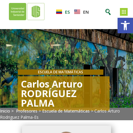
ES
EN
Ab
ESCUELA DE MATEMÁTICAS
Carlos Arturo
RODRÍGUEZ
PALMA
Inicio >
Profesores
>
Escuela de Matemáticas
>
Carlos Arturo
Rodriguez Palma-Es