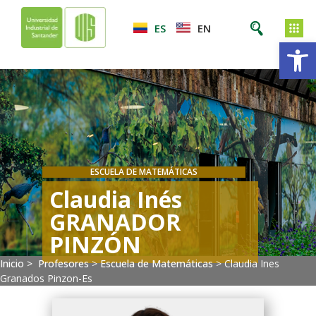
ES
EN
Ab
ESCUELA DE MATEMÁTICAS
Claudia Inés
GRANADOR
PINZÓN
Inicio >
Profesores
>
Escuela de Matemáticas
>
Claudia Ines
Granados Pinzon-Es