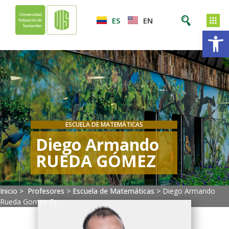
ES
EN
Ab
ESCUELA DE MATEMÁTICAS
Diego Armando
RUEDA GÓMEZ
Inicio >
Profesores
>
Escuela de Matemáticas
>
Diego Armando
Rueda Gomez-Es