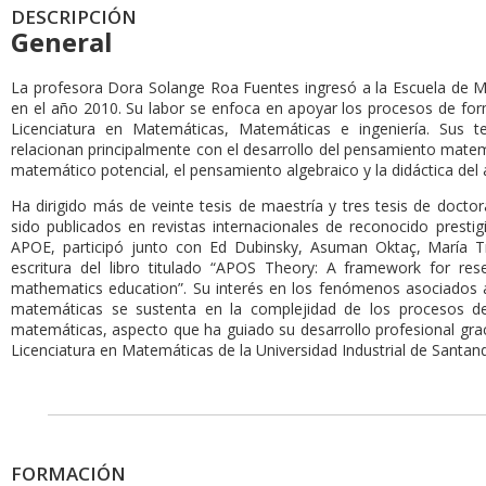
DESCRIPCIÓN
General
La profesora Dora Solange Roa Fuentes ingresó a la Escuela de 
en el año 2010. Su labor se enfoca en apoyar los procesos de fo
Licenciatura en Matemáticas, Matemáticas e ingeniería. Sus t
relacionan principalmente con el desarrollo del pensamiento matem
matemático potencial, el pensamiento algebraico y la didáctica del á
Ha dirigido más de veinte tesis de maestría y tres tesis de doct
sido publicados en revistas internacionales de reconocido prestig
APOE, participó junto con Ed Dubinsky, Asuman Oktaç, María Tr
escritura del libro titulado “APOS Theory: A framework for re
mathematics education”. Su interés en los fenómenos asociados a
matemáticas se sustenta en la complejidad de los procesos de 
matemáticas, aspecto que ha guiado su desarrollo profesional gra
Licenciatura en Matemáticas de la Universidad Industrial de Santand
FORMACIÓN