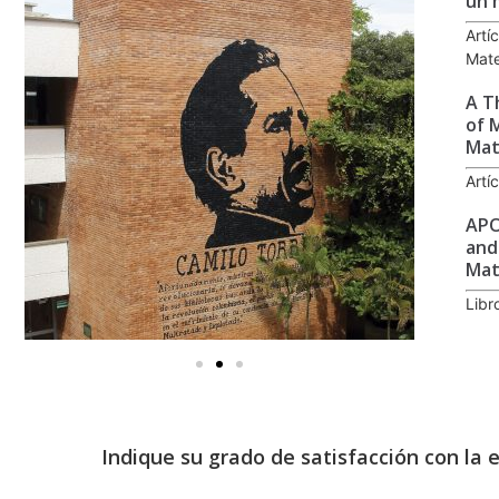
un 
Artí
Mate
A T
of 
Mat
Artí
APO
and
Mat
Libr
Indique su grado de satisfacción con la 