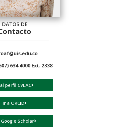
DATOS DE
Contacto
roaf@uis.edu.co
607) 634 4000 Ext. 2338
 al perfil CVLAC
Ir a ORCID
a Google Scholar