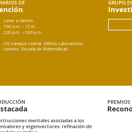
RARIOS DE
GRUPO D
ención
Invest
Lunes a viernes
7:00 a.m. – 12 m.
2:00 p.m. – 5:00 p.m.
UIS Campus Central, Edificio Laboratorios
Livianos, Escuela de Matemáticas
ODUCCIÓN
PREMIOS 
stacada
Recono
strucciones mentales asociadas a los
envalores y eigenvectores: refinación de