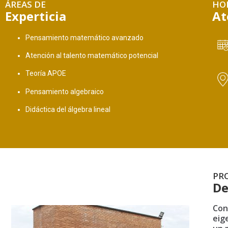
ÁREAS DE
HO
Experticia
At
Pensamiento matemático avanzado
Atención al talento matemático potencial
Teoría APOE
Pensamiento algebraico
Didáctica del álgebra lineal
PR
De
Con
eig