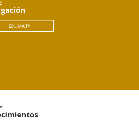
E
igación
EDUMAT
Y
cimientos