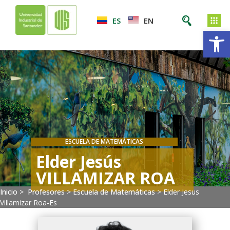
ES
EN
Ab
ESCUELA DE MATEMÁTICAS
Elder Jesús
VILLAMIZAR ROA
Inicio >
Profesores
>
Escuela de Matemáticas
>
Elder Jesus
Villamizar Roa-Es