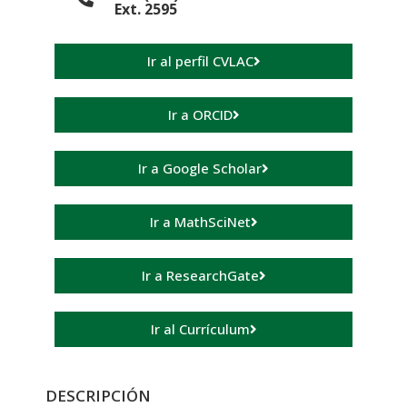
Ext. 2595
Ir al perfil CVLAC
Ir a ORCID
Ir a Google Scholar
Ir a MathSciNet
Ir a ResearchGate
Ir al Currículum
DESCRIPCIÓN