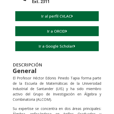
Ext. 2311
Ir al perfil CVLAC
Ir a ORCID
Ir a Google Scholar
DESCRIPCIÓN
General
El Profesor Héctor Edonis Pinedo Tapia forma parte
de la Escuela de Matemáticas de la Universidad
Industrial de Santander (UIS) y ha sido miembro
activo del Grupo de Investigación en Álgebra y
Combinatoria (ALCOM).
Su expertise se concentra en dos áreas principales:
Álgebra, enfocándose en Anillos Graduados y