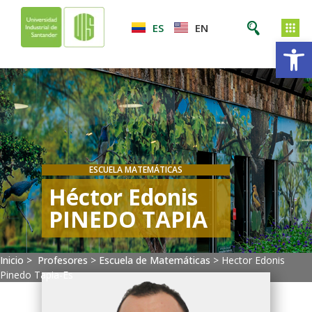
ES
EN
Ab
ESCUELA MATEMÁTICAS
Héctor Edonis
PINEDO TAPIA
Inicio >
Profesores
>
Escuela de Matemáticas
>
Hector Edonis
Pinedo Tapia-Es