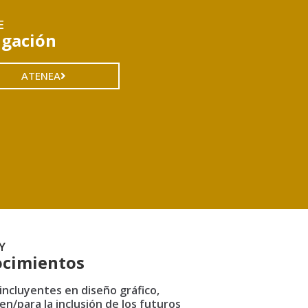
E
igación
ATENEA
Y
cimientos
ncluyentes en diseño gráfico,
en/para la inclusión de los futuros