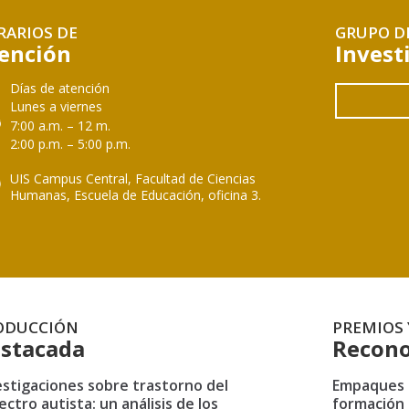
RARIOS DE
GRUPO D
ención
Invest
Días de atención
Lunes a viernes
7:00 a.m. – 12 m.
2:00 p.m. – 5:00 p.m.
UIS Campus Central, Facultad de Ciencias
Humanas, Escuela de Educación, oficina 3.
ODUCCIÓN
PREMIOS 
stacada
Recono
estigaciones sobre trastorno del
Empaques i
ectro autista: un análisis de los
formación 