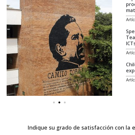
pro
mat
Artí
Spe
Tea
ICT
Artí
Chi
exp
Artí
Indique su grado de satisfacción con la 