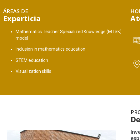
ÁREAS DE
HO
Experticia
At
Mathematics Teacher Specialized Knowledge (MTSK)
model
Inclusion in mathematics education
STEM education
Visualization skills
PR
De
Inv
esp