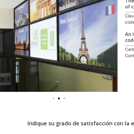
The
of 
Clau
code
An 
cod
Carl
Con
Indique su grado de satisfacción con la 