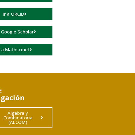
Ir a ORCID
a Google Scholar
r a Mathscinet
E
igación
Álgebra y
Combinatoria
(ALCOM)