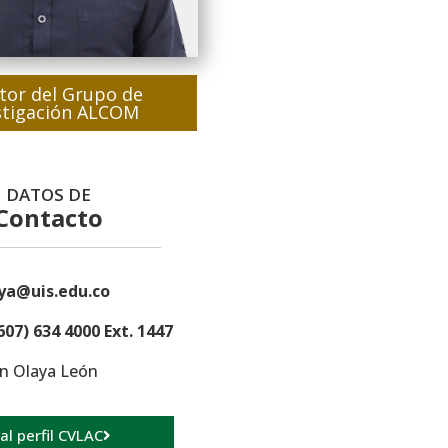
tor del Grupo de
stigación ALCOM
DATOS DE
Contacto
ya@uis.edu.co
607) 634 4000 Ext. 1447
n Olaya León
 al perfil CVLAC