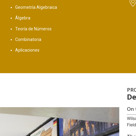
Geometría Algebraica
Álgebra
Teoría de Números
Combinatoria
Aplicaciones
PR
De
On 
Wils
Fiel