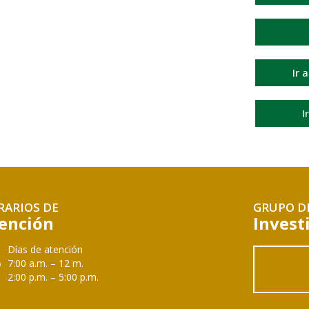
Ir 
I
RARIOS DE
GRUPO D
ención
Invest
Días de atención
7:00 a.m. – 12 m.
2:00 p.m. – 5:00 p.m.