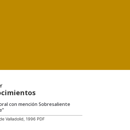
Y
cimientos
oral con mención Sobresaliente
e”
de Valladolid, 1996 PDF