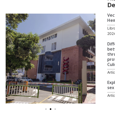
De
Vec
Hem
Libr
202
Dif
bet
thr
pro
Cul
Artí
Exp
sex
Artí