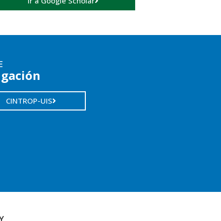
Ir a Google Scholar
E
igación
CINTROP-UIS
Y