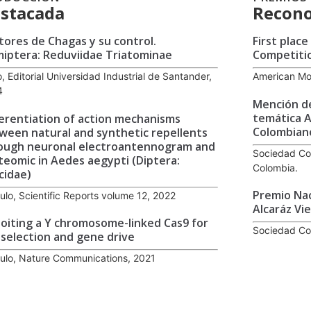
stacada
Recono
tores de Chagas y su control.
First plac
iptera: Reduviidae Triatominae
Competiti
o, Editorial Universidad Industrial de Santander,
American Mos
4
Mención de
temática 
ferentiation of action mechanisms
Colombiano 
ween natural and synthetic repellents
ough neuronal electroantennogram and
Sociedad Co
teomic in Aedes aegypti (Diptera:
Colombia.
icidae)
Premio Nac
culo, Scientific Reports volume 12, 2022
Alcaráz Vi
loiting a Y chromosome-linked Cas9 for
Sociedad Co
 selection and gene drive
culo, Nature Communications, 2021