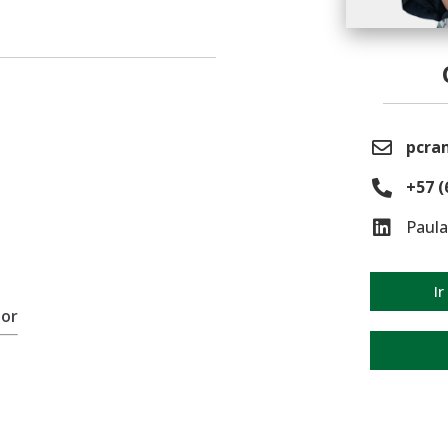
pcra
+57 (
Paula
Ir
ior