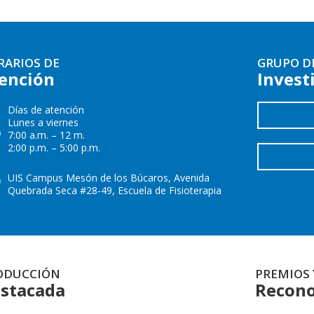
RARIOS DE
GRUPO D
ención
Invest
Días de atención
Lunes a viernes
7:00 a.m. – 12 m.
2:00 p.m. – 5:00 p.m.
UIS Campus Mesón de los Búcaros, Avenida
Quebrada Seca #28-49, Escuela de Fisioterapia
ODUCCIÓN
PREMIOS 
stacada
Recono