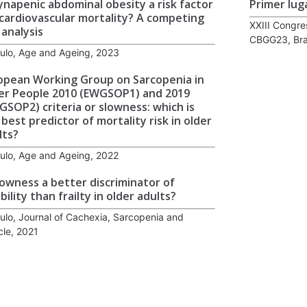
dynapenic abdominal obesity a risk factor
Primer lug
 cardiovascular mortality? A competing
XXIII Congre
 analysis
CBGG23, Bra
culo, Age and Ageing, 2023
opean Working Group on Sarcopenia in
er People 2010 (EWGSOP1) and 2019
GSOP2) criteria or slowness: which is
 best predictor of mortality risk in older
lts?
culo, Age and Ageing, 2022
slowness a better discriminator of
bility than frailty in older adults?
culo, Journal of Cachexia, Sarcopenia and
le, 2021