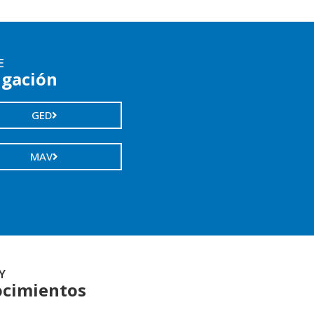
E
igación
GED
MAV
Y
cimientos