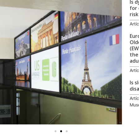
Is 
for
risk
Artí
Eur
Old
(EW
the
adu
Artí
Is 
disa
Artí
Musc