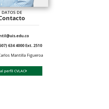
DATOS DE
Contacto
til@uis.edu.co
607) 634 4000 Ext. 2510
Carlos Mantilla Figueroa
 al perfil CVLAC