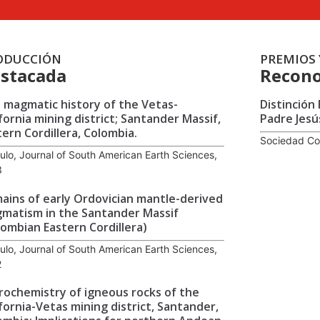
ODUCCIÓN
PREMIOS 
stacada
Recono
 magmatic history of the Vetas-
Distinción
ifornia mining district; Santander Massif,
Padre Jesú
tern Cordillera, Colombia.
Sociedad Co
culo, Journal of South American Earth Sciences,
3
ains of early Ordovician mantle-derived
matism in the Santander Massif
lombian Eastern Cordillera)
culo, Journal of South American Earth Sciences,
2
rochemistry of igneous rocks of the
ifornia-Vetas mining district, Santander,