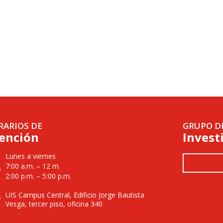
RARIOS DE
GRUPO D
ención
Invest
Lunes a viernes
7:00 a.m. – 12 m.
2:00 p.m. – 5:00 p.m.
UIS Campus Central, Edificio Jorge Bautista
Vesga, tercer piso, oficina 340