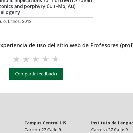
ombia: Implications for northern Andean
tonics and porphyry Cu (–Mo, Au)
allogeny
culo, Lithos, 2012
experiencia de uso del sitio web de Profesores (prof