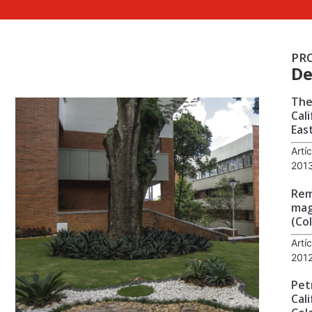
PR
De
The
Cal
Eas
Artí
201
Rem
mag
(Co
Artí
201
Pet
Cal