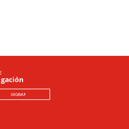
E
igación
GIGBA