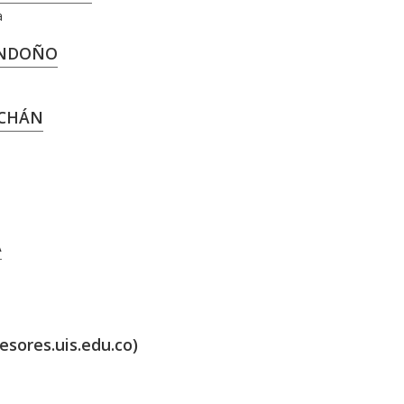
a
ONDOÑO
RCHÁN
A
esores.uis.edu.co)