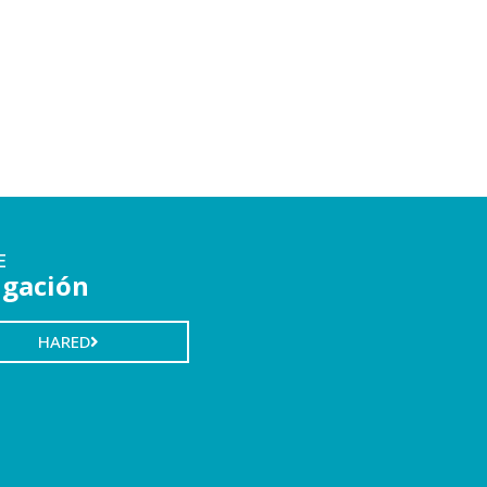
E
igación
HARED