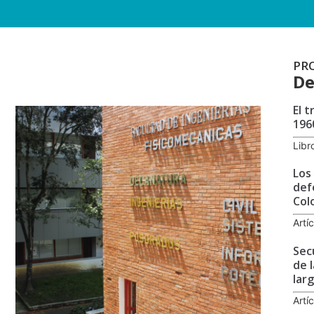
PR
De
El 
196
Libr
Los
def
Col
Artí
Sec
de l
lar
Artí