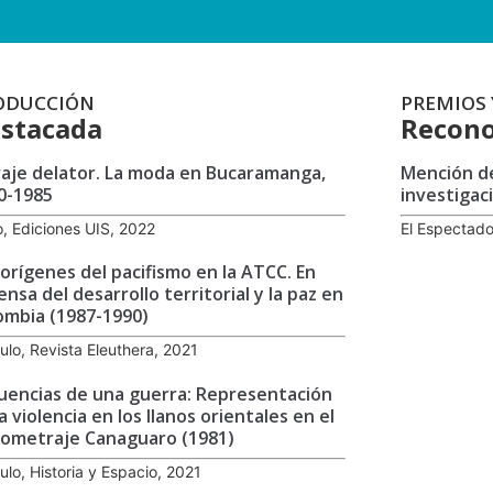
ODUCCIÓN
PREMIOS 
stacada
Recono
traje delator. La moda en Bucaramanga,
Mención de
0-1985
investigaci
o, Ediciones UIS, 2022
El Espectado
 orígenes del pacifismo en la ATCC. En
ensa del desarrollo territorial y la paz en
ombia (1987-1990)
culo, Revista Eleuthera, 2021
uencias de una guerra: Representación
a violencia en los llanos orientales en el
gometraje Canaguaro (1981)
culo, Historia y Espacio, 2021