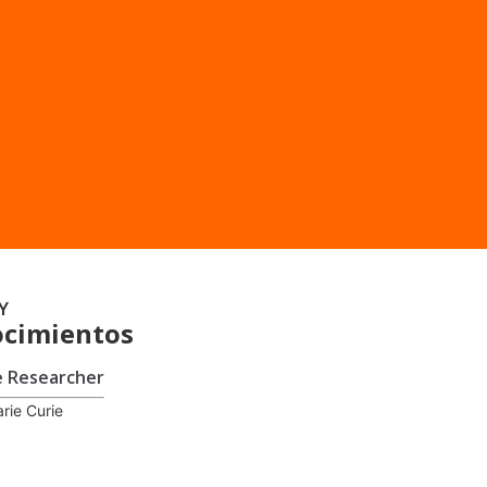
Y
cimientos
e Researcher
rie Curie