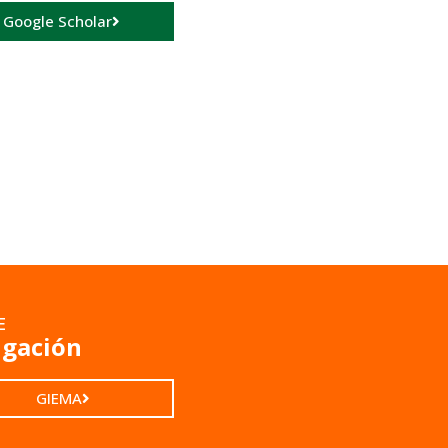
a Google Scholar
E
igación
GIEMA