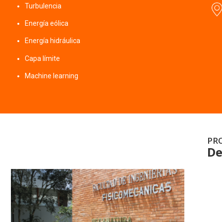
Turbulencia
Energía eólica
Energía hidráulica
Capa límite
Machine learning
PR
De