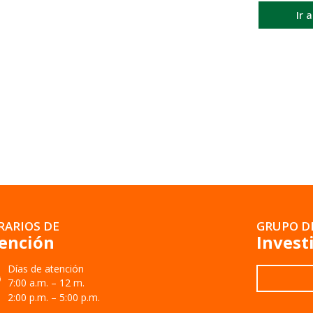
Ir 
RARIOS DE
GRUPO D
ención
Invest
Días de atención
7:00 a.m. – 12 m.
2:00 p.m. – 5:00 p.m.