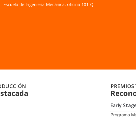
Escuela de Ingeniería Mecánica, oficina 101-Q
ODUCCIÓN
PREMIOS 
stacada
Recono
Early Stag
Programa Ma