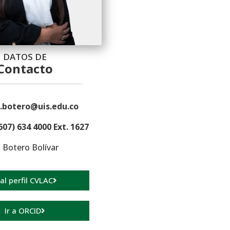
DATOS DE
Contacto
.botero@uis.edu.co
607) 634 4000 Ext. 1627
 Botero Bolívar
 al perfil CVLAC
Ir a ORCID