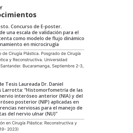
Y
cimientos
sto. Concurso de E-poster.
de una escala de validación para el
centa como modelo de flujo dinámico
namiento en microcirugía
o de Cirugía Plástica. Posgrado de Cirugía
ética y Reconstructiva. Universidad
e Santander. Bucaramanga, Septiembre 2-3,
de Tesis Laureada Dr. Daniel
s Larrotta: “Histomorfometría de las
nervio interóseo anterior (NIA) y del
eróseo posterior (NIP) aplicadas en
erencias nerviosas para el manejo de
tas del nervio ulnar (NU)”
ón en Cirugía Plástica: Reconstructiva y
019- 2023)