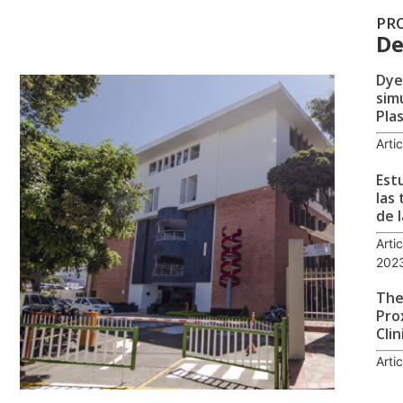
PR
De
Dye
sim
Pla
Arti
Est
las
de l
Arti
202
The
Pro
Clin
Arti