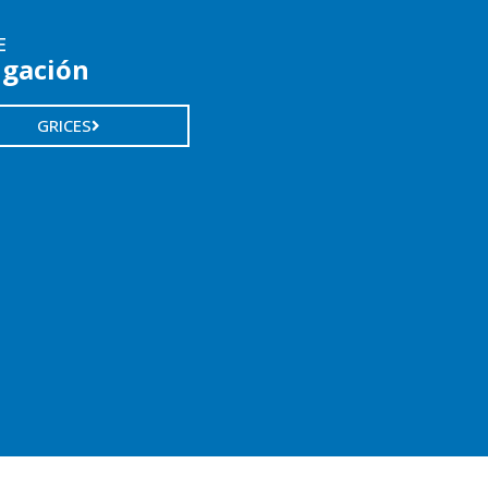
E
igación
GRICES