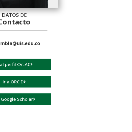
DATOS DE
Contacto
mbla@uis.edu.co
 al perfil CVLAC
Ir a ORCID
a Google Scholar