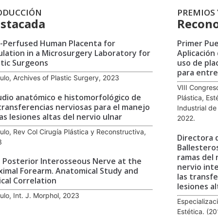
ODUCCIÓN
PREMIOS 
stacada
Recono
-Perfused Human Placenta for
Primer Pue
ulation in a Microsurgery Laboratory for
Aplicación 
stic Surgeons
uso de pla
para entre
culo, Archives of Plastic Surgery, 2023
VIII Congres
udio anatómico e histomorfológico de
Plástica, Est
 transferencias nerviosas para el manejo
Industrial d
as lesiones altas del nervio ulnar
2022.
culo, Rev Col Cirugía Plástica y Reconstructiva,
Directora 
3
Ballestero
ramas del 
 Posterior Interosseous Nerve at the
nervio int
ximal Forearm. Anatomical Study and
las transf
ical Correlation
lesiones al
culo, Int. J. Morphol, 2023
Especializaci
Estética. (2