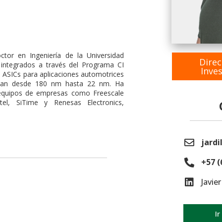
tor en Ingeniería de la Universidad
Direc
os integrados a través del Programa CI
Inve
e ASICs para aplicaciones automotrices
arcan desde 180 nm hasta 22 nm. Ha
 equipos de empresas como Freescale
el, SiTime y Renesas Electronics,
jardi
+57 (
Javie
Ir