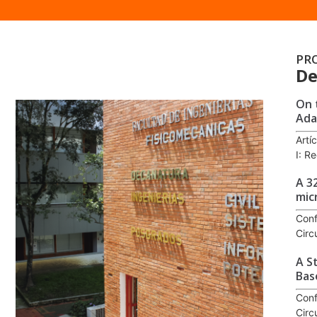
PR
De
On 
Ada
Artí
I: R
A 3
mic
Conf
Circ
A S
Bas
Conf
Circ