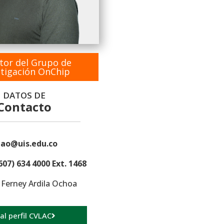
tor del Grupo de
stigación OnChip
DATOS DE
Contacto
lao@uis.edu.co
607) 634 4000 Ext. 1468
r Ferney Ardila Ochoa
 al perfil CVLAC