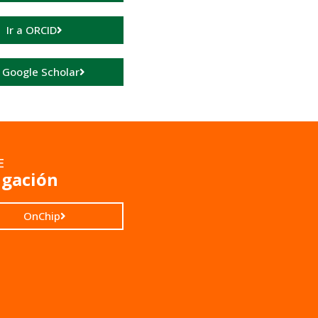
Ir a ORCID
a Google Scholar
E
igación
OnChip