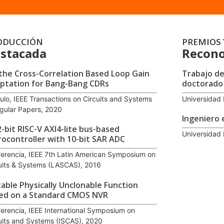
ODUCCIÓN
PREMIOS 
stacada
Recono
the Cross-Correlation Based Loop Gain
Trabajo de
ptation for Bang-Bang CDRs
doctorado
culo, IEEE Transactions on Circuits and Systems
Universidad 
egular Papers, 2020
Ingeniero 
2-bit RISC-V AXI4-lite bus-based
Universidad 
rocontroller with 10-bit SAR ADC
erencia, IEEE 7th Latin American Symposium on
uits & Systems (LASCAS), 2016
table Physically Unclonable Function
ed on a Standard CMOS NVR
erencia, IEEE International Symposium on
uits and Systems (ISCAS), 2020