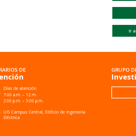
Ir 
RARIOS DE
GRUPO D
ención
Invest
Días de atención
7:00 a.m. – 12 m.
2:00 p.m. – 5:00 p.m.
UIS Campus Central, Edificio de Ingeniería
Eléctrica