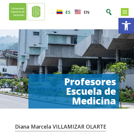
ES
EN
Ab
Profesores
Escuela de
Medicina
Diana Marcela VILLAMIZAR OLARTE